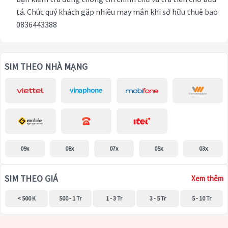
tá. Chúc quý khách gặp nhiều may mắn khi sở hữu thuê bao
0836443388
SIM THEO NHÀ MẠNG
09x
08x
07x
05x
03x
SIM THEO GIÁ
Xem thêm
< 500 K
500 - 1 Tr
1 - 3 Tr
3 - 5 Tr
5 - 10 Tr