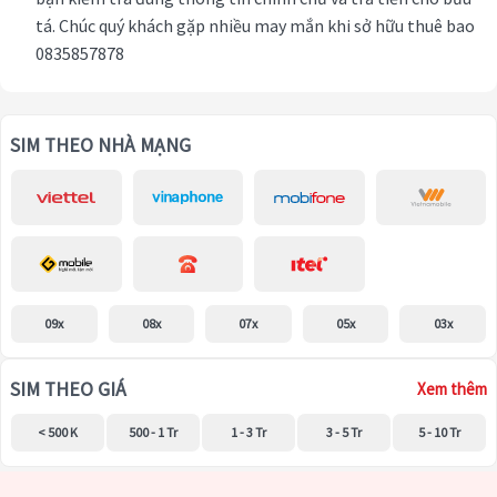
tá. Chúc quý khách gặp nhiều may mắn khi sở hữu thuê bao
0835857878
SIM THEO NHÀ MẠNG
09x
08x
07x
05x
03x
SIM THEO GIÁ
Xem thêm
< 500 K
500 - 1 Tr
1 - 3 Tr
3 - 5 Tr
5 - 10 Tr