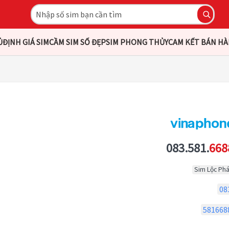
Ủ
ĐỊNH GIÁ SIM
CẦM SIM SỐ ĐẸP
SIM PHONG THỦY
CAM KẾT BÁN H
083.581.
668
Sim Lộc Phá
08
581668