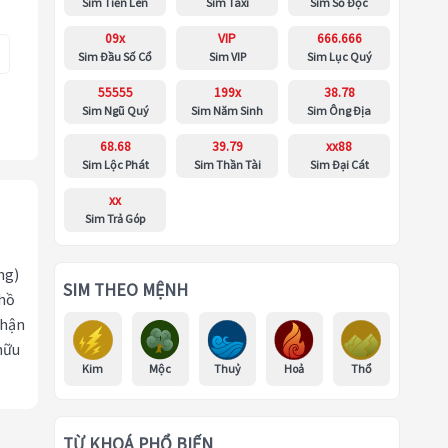
Sim Tiến Lên
Sim Taxi
Sim Số Độc
09x
VIP
666.666
Sim Đầu Số Cổ
Sim VIP
Sim Lục Quý
55555
199x
38.78
Sim Ngũ Quý
Sim Năm Sinh
Sim Ông Địa
68.68
39.79
xx88
Sim Lộc Phát
Sim Thần Tài
Sim Đại Cát
xx
Sim Trả Góp
ng)
SIM THEO MỆNH
 hồ
nhận
hữu
Kim
Mộc
Thuỷ
Hoả
Thổ
TỪ KHOÁ PHỔ BIẾN