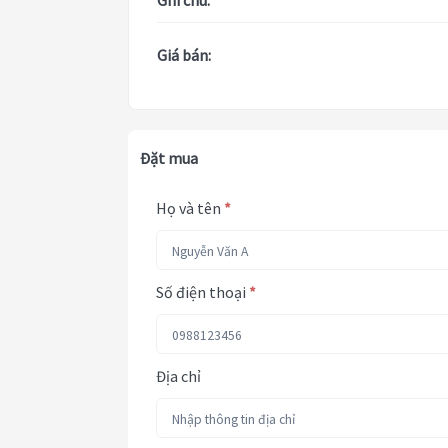
Ghi chú:
Giá bán:
Đặt mua
Họ và tên
*
Số điện thoại
*
Địa chỉ