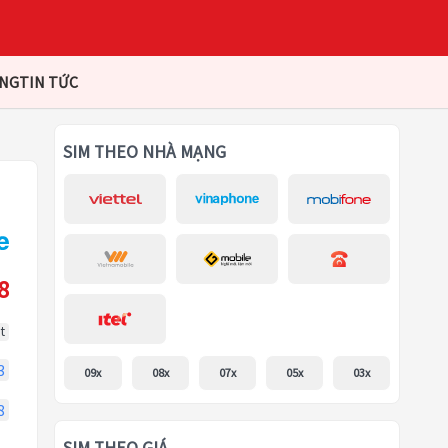
ÀNG
TIN TỨC
SIM THEO NHÀ MẠNG
8
t
3
09x
08x
07x
05x
03x
8