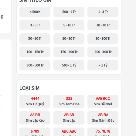
SIM THEO GIÁ
< 500 K
500 - 1 Tr
1 - 3 Tr
 ₫
3 - 5 Tr
5 - 10 Tr
10 - 30 Tr
30 - 50 Tr
50 - 80 Tr
80 - 100 Tr
100 - 150 Tr
150 - 200 Tr
200 - 300 Tr
300 - 500 Tr
500 - 1 Tỷ
> 1 Tỷ
LOẠI SIM
4444
333
AABBCC
Sim Tứ Quý
Sim Tam Hoa
Sim Dễ Nhớ
AA.BB
AB.AB
AB.BA
Sim Lặp Kép
Sim Lặp
Sim Gánh Đảo
6789
ABC.ABC
75.78.78