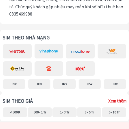
tá. Chúc quý khách gặp nhiều may mắn khi sở hữu thuê bao
0835469988
SIM THEO NHÀ MẠNG
09x
08x
07x
05x
03x
SIM THEO GIÁ
Xem thêm
< 500 K
500 - 1 Tr
1 - 3 Tr
3 - 5 Tr
5 - 10 Tr