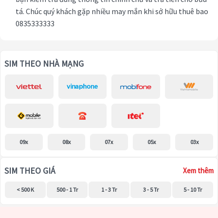
tá. Chúc quý khách gặp nhiều may mắn khi sở hữu thuê bao
0835333333
SIM THEO NHÀ MẠNG
09x
08x
07x
05x
03x
SIM THEO GIÁ
Xem thêm
< 500 K
500 - 1 Tr
1 - 3 Tr
3 - 5 Tr
5 - 10 Tr