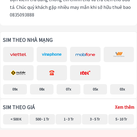
tá. Chúc quý khách gặp nhiều may mắn khi sở hữu thuê bao
0835093888
SIM THEO NHÀ MẠNG
09x
08x
07x
05x
03x
SIM THEO GIÁ
Xem thêm
< 500 K
500 - 1 Tr
1 - 3 Tr
3 - 5 Tr
5 - 10 Tr