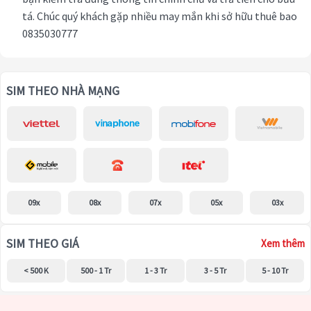
tá. Chúc quý khách gặp nhiều may mắn khi sở hữu thuê bao
0835030777
SIM THEO NHÀ MẠNG
09x
08x
07x
05x
03x
SIM THEO GIÁ
Xem thêm
< 500 K
500 - 1 Tr
1 - 3 Tr
3 - 5 Tr
5 - 10 Tr