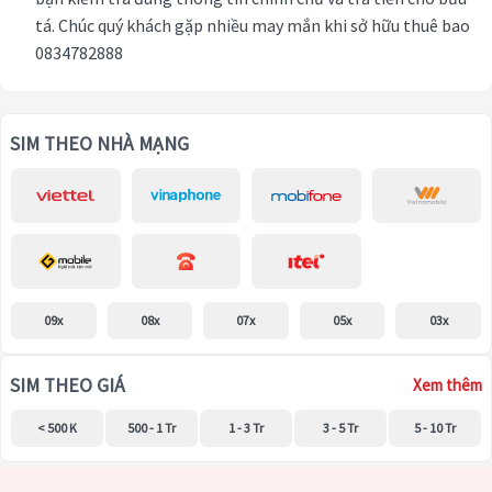
tá. Chúc quý khách gặp nhiều may mắn khi sở hữu thuê bao
0834782888
SIM THEO NHÀ MẠNG
09x
08x
07x
05x
03x
SIM THEO GIÁ
Xem thêm
< 500 K
500 - 1 Tr
1 - 3 Tr
3 - 5 Tr
5 - 10 Tr