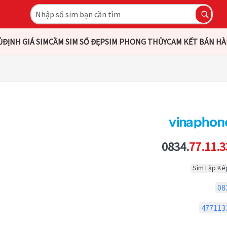
Ủ
ĐỊNH GIÁ SIM
CẦM SIM SỐ ĐẸP
SIM PHONG THỦY
CAM KẾT BÁN H
0834.
77.11.3
Sim Lặp Ké
08
477113