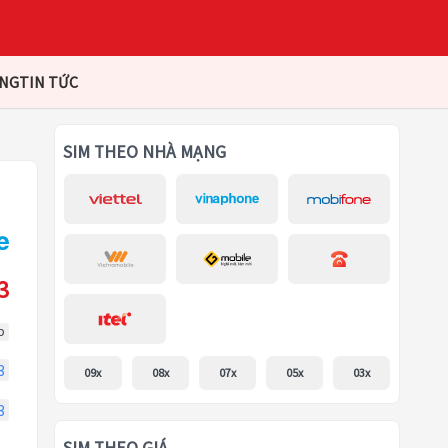
ÀNG
TIN TỨC
SIM THEO NHÀ MẠNG
3
p
3
09x
08x
07x
05x
03x
3