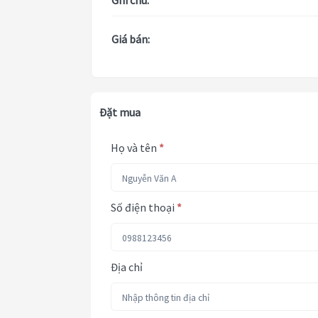
Ghi chú:
Giá bán:
Đặt mua
Họ và tên
*
Số điện thoại
*
Địa chỉ