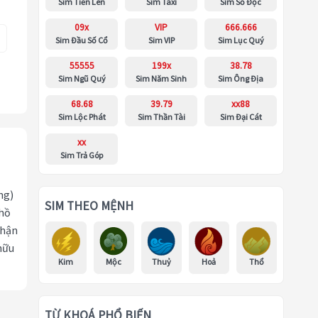
Sim Tiến Lên
Sim Taxi
Sim Số Độc
09x
VIP
666.666
Sim Đầu Số Cổ
Sim VIP
Sim Lục Quý
55555
199x
38.78
Sim Ngũ Quý
Sim Năm Sinh
Sim Ông Địa
68.68
39.79
xx88
Sim Lộc Phát
Sim Thần Tài
Sim Đại Cát
xx
Sim Trả Góp
ng)
SIM THEO MỆNH
 hồ
nhận
hữu
Kim
Mộc
Thuỷ
Hoả
Thổ
TỪ KHOÁ PHỔ BIẾN