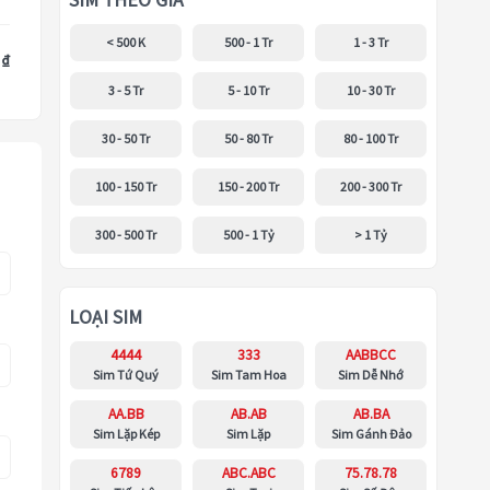
SIM THEO GIÁ
< 500 K
500 - 1 Tr
1 - 3 Tr
 ₫
3 - 5 Tr
5 - 10 Tr
10 - 30 Tr
30 - 50 Tr
50 - 80 Tr
80 - 100 Tr
100 - 150 Tr
150 - 200 Tr
200 - 300 Tr
300 - 500 Tr
500 - 1 Tỷ
> 1 Tỷ
LOẠI SIM
4444
333
AABBCC
Sim Tứ Quý
Sim Tam Hoa
Sim Dễ Nhớ
AA.BB
AB.AB
AB.BA
Sim Lặp Kép
Sim Lặp
Sim Gánh Đảo
6789
ABC.ABC
75.78.78