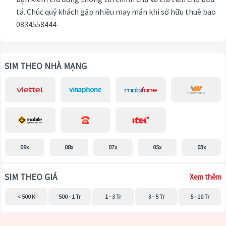
tá. Chúc quý khách gặp nhiều may mắn khi sở hữu thuê bao
0834558444
SIM THEO NHÀ MẠNG
09x
08x
07x
05x
03x
SIM THEO GIÁ
Xem thêm
< 500 K
500 - 1 Tr
1 - 3 Tr
3 - 5 Tr
5 - 10 Tr