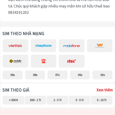
tá. Chúc quý khách gặp nhiều may mắn khi sở hữu thuê bao
0834191202
SIM THEO NHÀ MẠNG
09x
08x
07x
05x
03x
SIM THEO GIÁ
Xem thêm
< 500 K
500 - 1 Tr
1 - 3 Tr
3 - 5 Tr
5 - 10 Tr