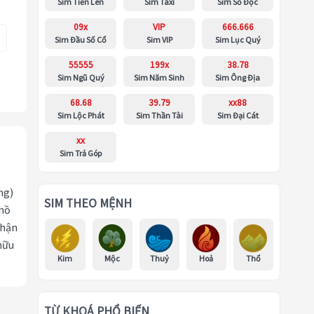
Sim Tiến Lên
Sim Taxi
Sim Số Độc
09x
VIP
666.666
Sim Đầu Số Cổ
Sim VIP
Sim Lục Quý
55555
199x
38.78
Sim Ngũ Quý
Sim Năm Sinh
Sim Ông Địa
68.68
39.79
xx88
Sim Lộc Phát
Sim Thần Tài
Sim Đại Cát
xx
Sim Trả Góp
ng)
SIM THEO MỆNH
 hồ
nhận
hữu
Kim
Mộc
Thuỷ
Hoả
Thổ
TỪ KHOÁ PHỔ BIẾN