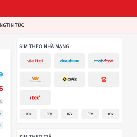
ÀNG
TIN TỨC
SIM THEO NHÀ MẠNG
6
t
3
09x
08x
07x
05x
03x
6