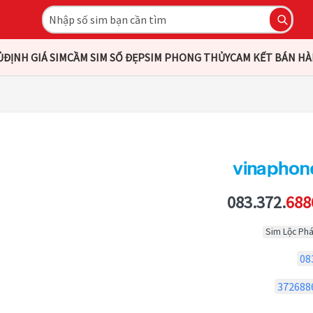
Ủ
ĐỊNH GIÁ SIM
CẦM SIM SỐ ĐẸP
SIM PHONG THỦY
CAM KẾT BÁN H
083.372.
688
Sim Lộc Phá
08
372688