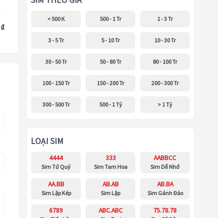
SIM THEO GIÁ
< 500 K
500 - 1 Tr
1 - 3 Tr
 ₫
3 - 5 Tr
5 - 10 Tr
10 - 30 Tr
30 - 50 Tr
50 - 80 Tr
80 - 100 Tr
100 - 150 Tr
150 - 200 Tr
200 - 300 Tr
300 - 500 Tr
500 - 1 Tỷ
> 1 Tỷ
LOẠI SIM
4444
333
AABBCC
Sim Tứ Quý
Sim Tam Hoa
Sim Dễ Nhớ
AA.BB
AB.AB
AB.BA
Sim Lặp Kép
Sim Lặp
Sim Gánh Đảo
6789
ABC.ABC
75.78.78