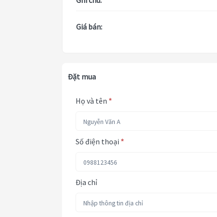
Ghi chú:
Giá bán:
Đặt mua
Họ và tên
*
Số điện thoại
*
Địa chỉ