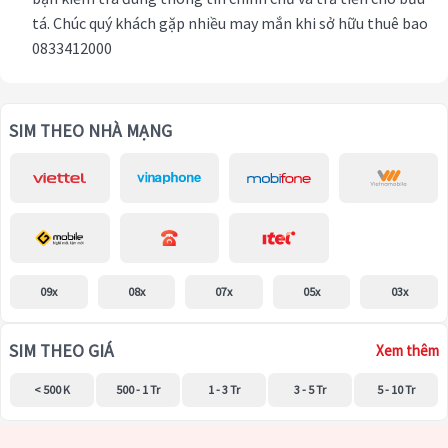
tá. Chúc quý khách gặp nhiều may mắn khi sở hữu thuê bao
0833412000
SIM THEO NHÀ MẠNG
09x
08x
07x
05x
03x
SIM THEO GIÁ
Xem thêm
< 500 K
500 - 1 Tr
1 - 3 Tr
3 - 5 Tr
5 - 10 Tr