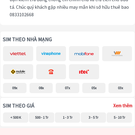
tá. Chúc quý khách gặp nhiều may mắn khi sở hữu thuê bao
0833102668
SIM THEO NHÀ MẠNG
09x
08x
07x
05x
03x
SIM THEO GIÁ
Xem thêm
< 500 K
500 - 1 Tr
1 - 3 Tr
3 - 5 Tr
5 - 10 Tr