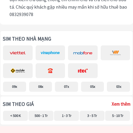
tá. Chúc quý khách gặp nhiều may mắn khi sở hữu thuê bao
0832939078
SIM THEO NHÀ MẠNG
09x
08x
07x
05x
03x
SIM THEO GIÁ
Xem thêm
< 500 K
500 - 1 Tr
1 - 3 Tr
3 - 5 Tr
5 - 10 Tr