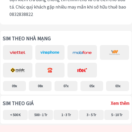
tá. Chúc quý khách gặp nhiều may mắn khi sở hữu thuê bao
0832838822
SIM THEO NHÀ MẠNG
09x
08x
07x
05x
03x
SIM THEO GIÁ
Xem thêm
< 500 K
500 - 1 Tr
1 - 3 Tr
3 - 5 Tr
5 - 10 Tr