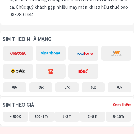
tá. Chúc quý khách gặp nhiều may mắn khi sở hữu thuê bao
0832801444
SIM THEO NHÀ MẠNG
09x
08x
07x
05x
03x
SIM THEO GIÁ
Xem thêm
< 500 K
500 - 1 Tr
1 - 3 Tr
3 - 5 Tr
5 - 10 Tr