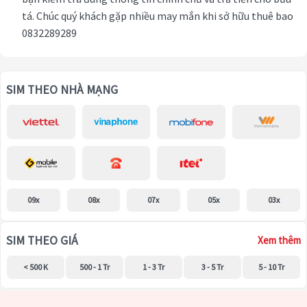
tá. Chúc quý khách gặp nhiều may mắn khi sở hữu thuê bao
0832289289
SIM THEO NHÀ MẠNG
09x
08x
07x
05x
03x
SIM THEO GIÁ
Xem thêm
< 500 K
500 - 1 Tr
1 - 3 Tr
3 - 5 Tr
5 - 10 Tr