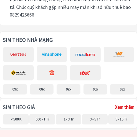
tá. Chúc quý khách gặp nhiều may mắn khi sở hữu thuê bao
0829426666
SIM THEO NHÀ MẠNG
09x
08x
07x
05x
03x
SIM THEO GIÁ
Xem thêm
< 500 K
500 - 1 Tr
1 - 3 Tr
3 - 5 Tr
5 - 10 Tr