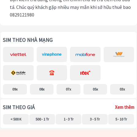
tá. Chúc quý khách gặp nhiều may mắn khi sở hữu thuê bao
0829121980
SIM THEO NHÀ MẠNG
09x
08x
07x
05x
03x
SIM THEO GIÁ
Xem thêm
< 500 K
500 - 1 Tr
1 - 3 Tr
3 - 5 Tr
5 - 10 Tr