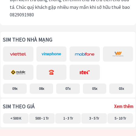
tá. Chúc quý khách gặp nhiều may mắn khi sở hữu thuê bao
0829091980
SIM THEO NHÀ MẠNG
09x
08x
07x
05x
03x
SIM THEO GIÁ
Xem thêm
< 500 K
500 - 1 Tr
1 - 3 Tr
3 - 5 Tr
5 - 10 Tr