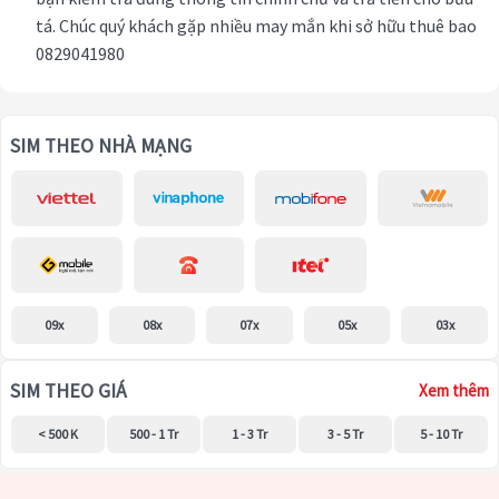
tá. Chúc quý khách gặp nhiều may mắn khi sở hữu thuê bao
0829041980
SIM THEO NHÀ MẠNG
09x
08x
07x
05x
03x
SIM THEO GIÁ
Xem thêm
< 500 K
500 - 1 Tr
1 - 3 Tr
3 - 5 Tr
5 - 10 Tr