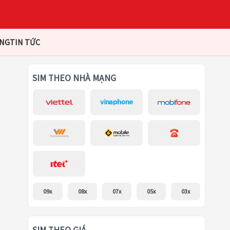
ÀNG
TIN TỨC
SIM THEO NHÀ MẠNG
09x
08x
07x
05x
03x