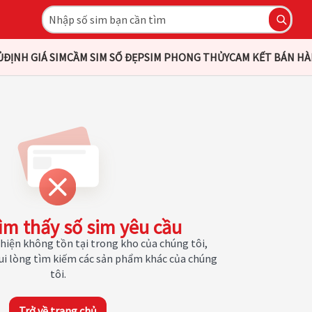
Ủ
ĐỊNH GIÁ SIM
CẦM SIM SỐ ĐẸP
SIM PHONG THỦY
CAM KẾT BÁN H
ìm thấy số sim yêu cầu
hiện không tồn tại trong kho của chúng tôi,
Vui lòng tìm kiếm các sản phẩm khác của chúng
tôi.
Trở về trang chủ