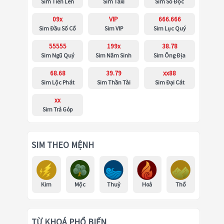
Sim Tiến Lên
Sim Taxi
Sim Số Độc
09x
VIP
666.666
Sim Đầu Số Cổ
Sim VIP
Sim Lục Quý
55555
199x
38.78
Sim Ngũ Quý
Sim Năm Sinh
Sim Ông Địa
68.68
39.79
xx88
Sim Lộc Phát
Sim Thần Tài
Sim Đại Cát
xx
Sim Trả Góp
SIM THEO MỆNH
Kim
Mộc
Thuỷ
Hoả
Thổ
TỪ KHOÁ PHỔ BIẾN