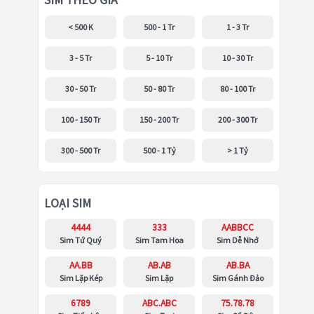
SIM THEO GIÁ
< 500 K
500 - 1 Tr
1 - 3 Tr
3 - 5 Tr
5 - 10 Tr
10 - 30 Tr
30 - 50 Tr
50 - 80 Tr
80 - 100 Tr
100 - 150 Tr
150 - 200 Tr
200 - 300 Tr
300 - 500 Tr
500 - 1 Tỷ
> 1 Tỷ
LOẠI SIM
4444
333
AABBCC
Sim Tứ Quý
Sim Tam Hoa
Sim Dễ Nhớ
AA.BB
AB.AB
AB.BA
Sim Lặp Kép
Sim Lặp
Sim Gánh Đảo
6789
ABC.ABC
75.78.78