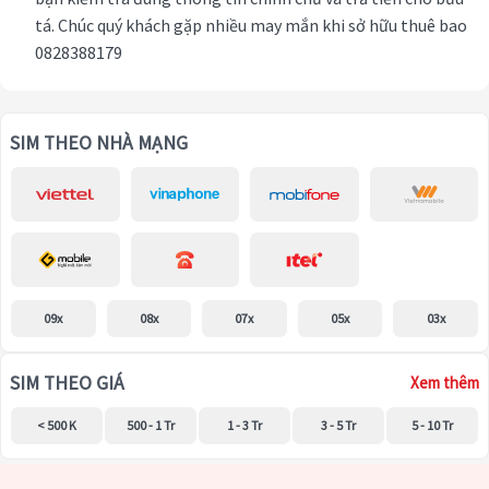
tá. Chúc quý khách gặp nhiều may mắn khi sở hữu thuê bao
0828388179
SIM THEO NHÀ MẠNG
09x
08x
07x
05x
03x
SIM THEO GIÁ
Xem thêm
< 500 K
500 - 1 Tr
1 - 3 Tr
3 - 5 Tr
5 - 10 Tr