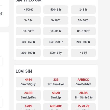
SIM THEO GIÁ
< 500 K
500 - 1 Tr
1 - 3 Tr
 ₫
3 - 5 Tr
5 - 10 Tr
10 - 30 Tr
30 - 50 Tr
50 - 80 Tr
80 - 100 Tr
100 - 150 Tr
150 - 200 Tr
200 - 300 Tr
300 - 500 Tr
500 - 1 Tỷ
> 1 Tỷ
LOẠI SIM
4444
333
AABBCC
Sim Tứ Quý
Sim Tam Hoa
Sim Dễ Nhớ
AA.BB
AB.AB
AB.BA
Sim Lặp Kép
Sim Lặp
Sim Gánh Đảo
6789
ABC.ABC
75.78.78