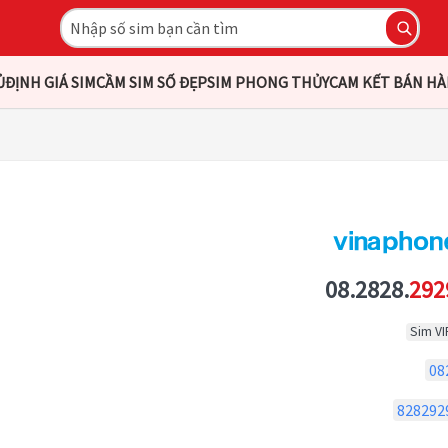
Ủ
ĐỊNH GIÁ SIM
CẦM SIM SỐ ĐẸP
SIM PHONG THỦY
CAM KẾT BÁN H
08.2828.
292
Sim VI
08
828292