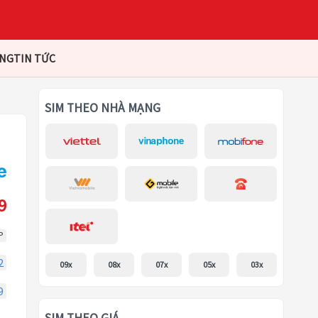
ÀNG
TIN TỨC
SIM THEO NHÀ MẠNG
9
P
2
09x
08x
07x
05x
03x
9