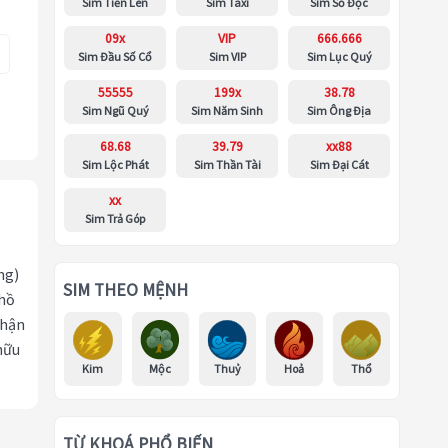
Sim Tiến Lên
Sim Taxi
Sim Số Độc
09x
VIP
666.666
Sim Đầu Số Cổ
Sim VIP
Sim Lục Quý
55555
199x
38.78
Sim Ngũ Quý
Sim Năm Sinh
Sim Ông Địa
68.68
39.79
xx88
Sim Lộc Phát
Sim Thần Tài
Sim Đại Cát
xx
Sim Trả Góp
ng)
SIM THEO MỆNH
 hồ
nhận
hữu
Kim
Mộc
Thuỷ
Hoả
Thổ
TỪ KHOÁ PHỔ BIẾN