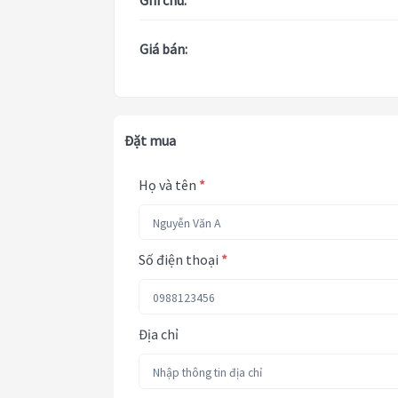
Ghi chú:
Giá bán:
Đặt mua
Họ và tên
*
Số điện thoại
*
Địa chỉ