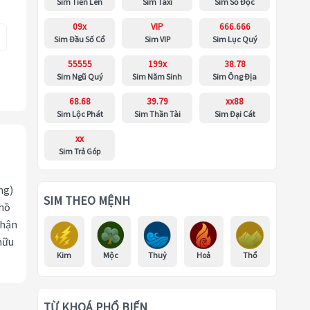
Sim Tiến Lên
Sim Taxi
Sim Số Độc
09x
VIP
666.666
Sim Đầu Số Cổ
Sim VIP
Sim Lục Quý
55555
199x
38.78
Sim Ngũ Quý
Sim Năm Sinh
Sim Ông Địa
68.68
39.79
xx88
Sim Lộc Phát
Sim Thần Tài
Sim Đại Cát
xx
Sim Trả Góp
ng)
SIM THEO MỆNH
 hồ
nhận
hữu
Kim
Mộc
Thuỷ
Hoả
Thổ
TỪ KHOÁ PHỔ BIẾN