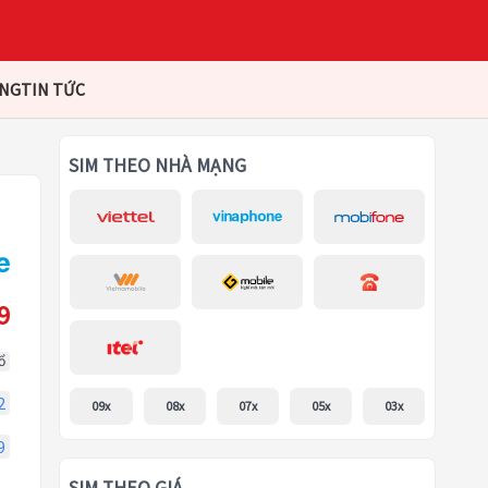
ÀNG
TIN TỨC
SIM THEO NHÀ MẠNG
9
ổ
2
09x
08x
07x
05x
03x
9