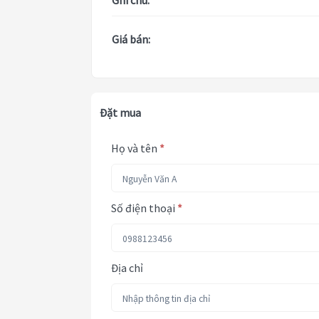
Ghi chú:
Giá bán:
Đặt mua
Họ và tên
*
Số điện thoại
*
Địa chỉ