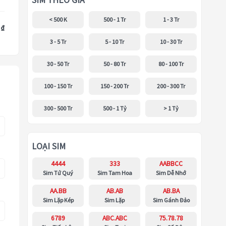
SIM THEO GIÁ
< 500 K
500 - 1 Tr
1 - 3 Tr
 ₫
3 - 5 Tr
5 - 10 Tr
10 - 30 Tr
30 - 50 Tr
50 - 80 Tr
80 - 100 Tr
100 - 150 Tr
150 - 200 Tr
200 - 300 Tr
300 - 500 Tr
500 - 1 Tỷ
> 1 Tỷ
LOẠI SIM
4444
333
AABBCC
Sim Tứ Quý
Sim Tam Hoa
Sim Dễ Nhớ
AA.BB
AB.AB
AB.BA
Sim Lặp Kép
Sim Lặp
Sim Gánh Đảo
6789
ABC.ABC
75.78.78