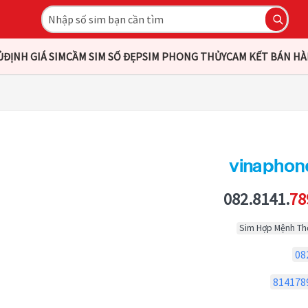
Ủ
ĐỊNH GIÁ SIM
CẦM SIM SỐ ĐẸP
SIM PHONG THỦY
CAM KẾT BÁN H
082.8141.
78
Sim Hợp Mệnh Th
08
814178