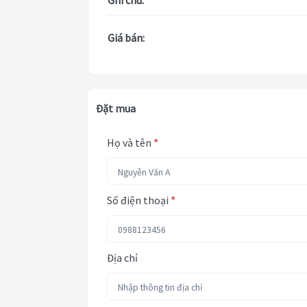
Ghi chú:
Giá bán:
Đặt mua
Họ và tên
*
Số điện thoại
*
Địa chỉ