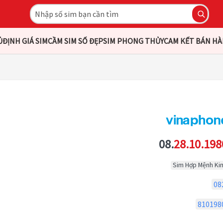
Ủ
ĐỊNH GIÁ SIM
CẦM SIM SỐ ĐẸP
SIM PHONG THỦY
CAM KẾT BÁN H
08.
28.10.198
Sim Hợp Mệnh Ki
08
810198