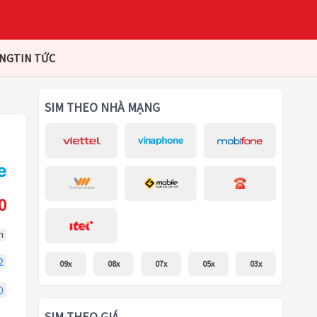
ÀNG
TIN TỨC
SIM THEO NHÀ MẠNG
0
m
2
09x
08x
07x
05x
03x
0