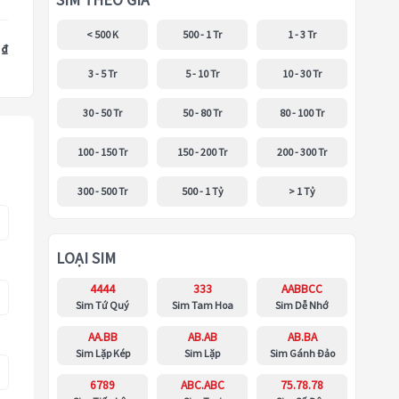
SIM THEO GIÁ
< 500 K
500 - 1 Tr
1 - 3 Tr
 ₫
3 - 5 Tr
5 - 10 Tr
10 - 30 Tr
30 - 50 Tr
50 - 80 Tr
80 - 100 Tr
100 - 150 Tr
150 - 200 Tr
200 - 300 Tr
300 - 500 Tr
500 - 1 Tỷ
> 1 Tỷ
LOẠI SIM
4444
333
AABBCC
Sim Tứ Quý
Sim Tam Hoa
Sim Dễ Nhớ
AA.BB
AB.AB
AB.BA
Sim Lặp Kép
Sim Lặp
Sim Gánh Đảo
6789
ABC.ABC
75.78.78