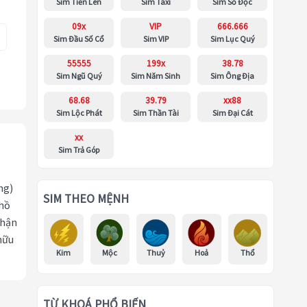
Sim Tiến Lên
Sim Taxi
Sim Số Độc
09x
VIP
666.666
Sim Đầu Số Cổ
Sim VIP
Sim Lục Quý
55555
199x
38.78
Sim Ngũ Quý
Sim Năm Sinh
Sim Ông Địa
68.68
39.79
xx88
Sim Lộc Phát
Sim Thần Tài
Sim Đại Cát
xx
Sim Trả Góp
ng)
SIM THEO MỆNH
 hồ
nhận
hữu
Kim
Mộc
Thuỷ
Hoả
Thổ
TỪ KHOÁ PHỔ BIẾN