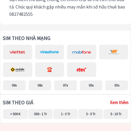
tá. Chúc quý khách gặp nhiều may mắn khi sở hữu thuê bao
0827482555
SIM THEO NHÀ MẠNG
09x
08x
07x
05x
03x
SIM THEO GIÁ
Xem thêm
< 500 K
500 - 1 Tr
1 - 3 Tr
3 - 5 Tr
5 - 10 Tr