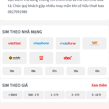
tá. Chúc quý khách gặp nhiều may mắn khi sở hữu thuê bao
0827091980
SIM THEO NHÀ MẠNG
09x
08x
07x
05x
03x
SIM THEO GIÁ
Xem thêm
< 500 K
500 - 1 Tr
1 - 3 Tr
3 - 5 Tr
5 - 10 Tr