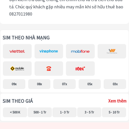
tá. Chúc quý khách gặp nhiều may mắn khi sở hữu thuê bao
0827011980
SIM THEO NHÀ MẠNG
09x
08x
07x
05x
03x
SIM THEO GIÁ
Xem thêm
< 500 K
500 - 1 Tr
1 - 3 Tr
3 - 5 Tr
5 - 10 Tr