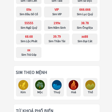
Sim Tiến Lên
Sim Taxi
Sim Số Độc
09x
VIP
666.666
Sim Đầu Số Cổ
Sim VIP
Sim Lục Quý
55555
199x
38.78
Sim Ngũ Quý
Sim Năm Sinh
Sim Ông Địa
68.68
39.79
xx88
Sim Lộc Phát
Sim Thần Tài
Sim Đại Cát
xx
Sim Trả Góp
SIM THEO MỆNH
Kim
Mộc
Thuỷ
Hoả
Thổ
TỪ KHOÁ PHỔ BIẾN