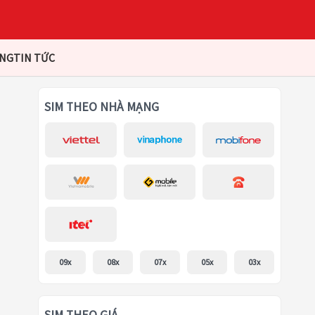
ÀNG
TIN TỨC
SIM THEO NHÀ MẠNG
09x
08x
07x
05x
03x