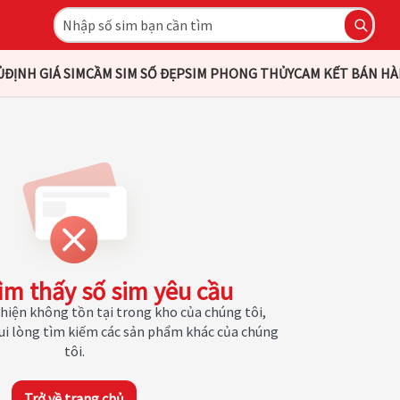
Ủ
ĐỊNH GIÁ SIM
CẦM SIM SỐ ĐẸP
SIM PHONG THỦY
CAM KẾT BÁN H
ìm thấy số sim yêu cầu
hiện không tồn tại trong kho của chúng tôi,
Vui lòng tìm kiếm các sản phẩm khác của chúng
tôi.
Trở về trang chủ