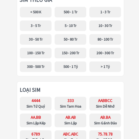
SIM THEO GIÁ
< 500 K
500 - 1 Tr
1 - 3 Tr
3 - 5 Tr
5 - 10 Tr
10 - 30 Tr
30 - 50 Tr
50 - 80 Tr
80 - 100 Tr
100 - 150 Tr
150 - 200 Tr
200 - 300 Tr
300 - 500 Tr
500 - 1 Tỷ
> 1 Tỷ
LOẠI SIM
4444
333
AABBCC
Sim Tứ Quý
Sim Tam Hoa
Sim Dễ Nhớ
AA.BB
AB.AB
AB.BA
Sim Lặp Kép
Sim Lặp
Sim Gánh Đảo
6789
ABC.ABC
75.78.78