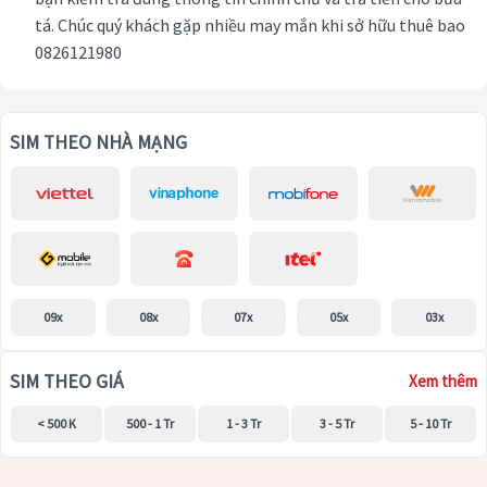
tá. Chúc quý khách gặp nhiều may mắn khi sở hữu thuê bao
0826121980
SIM THEO NHÀ MẠNG
09x
08x
07x
05x
03x
SIM THEO GIÁ
Xem thêm
< 500 K
500 - 1 Tr
1 - 3 Tr
3 - 5 Tr
5 - 10 Tr