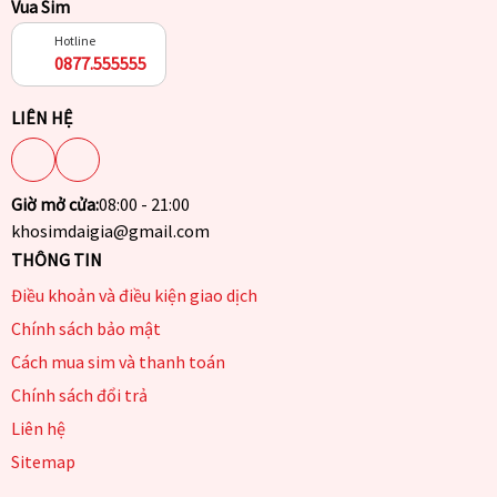
Vua Sim
Hotline
0877.555555
LIÊN HỆ
Giờ mở cửa:
08:00 - 21:00
khosimdaigia@gmail.com
THÔNG TIN
Điều khoản và điều kiện giao dịch
Chính sách bảo mật
Cách mua sim và thanh toán
Chính sách đổi trả
Liên hệ
Sitemap