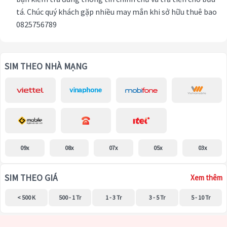
tá. Chúc quý khách gặp nhiều may mắn khi sở hữu thuê bao
0825756789
SIM THEO NHÀ MẠNG
09x
08x
07x
05x
03x
SIM THEO GIÁ
Xem thêm
< 500 K
500 - 1 Tr
1 - 3 Tr
3 - 5 Tr
5 - 10 Tr