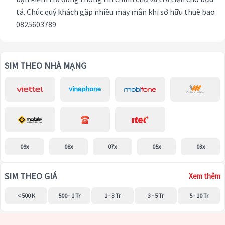
tá. Chúc quý khách gặp nhiều may mắn khi sở hữu thuê bao
0825603789
SIM THEO NHÀ MẠNG
09x
08x
07x
05x
03x
SIM THEO GIÁ
Xem thêm
< 500 K
500 - 1 Tr
1 - 3 Tr
3 - 5 Tr
5 - 10 Tr