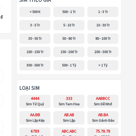
SIM THEO GIÁ
< 500 K
500 - 1 Tr
1 - 3 Tr
 ₫
3 - 5 Tr
5 - 10 Tr
10 - 30 Tr
30 - 50 Tr
50 - 80 Tr
80 - 100 Tr
100 - 150 Tr
150 - 200 Tr
200 - 300 Tr
300 - 500 Tr
500 - 1 Tỷ
> 1 Tỷ
LOẠI SIM
4444
333
AABBCC
Sim Tứ Quý
Sim Tam Hoa
Sim Dễ Nhớ
AA.BB
AB.AB
AB.BA
Sim Lặp Kép
Sim Lặp
Sim Gánh Đảo
6789
ABC.ABC
75.78.78