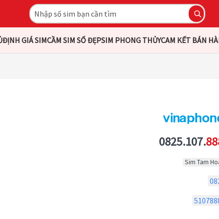
Ủ
ĐỊNH GIÁ SIM
CẦM SIM SỐ ĐẸP
SIM PHONG THỦY
CAM KẾT BÁN H
0825.107.
88
Sim Tam Ho
08
510788