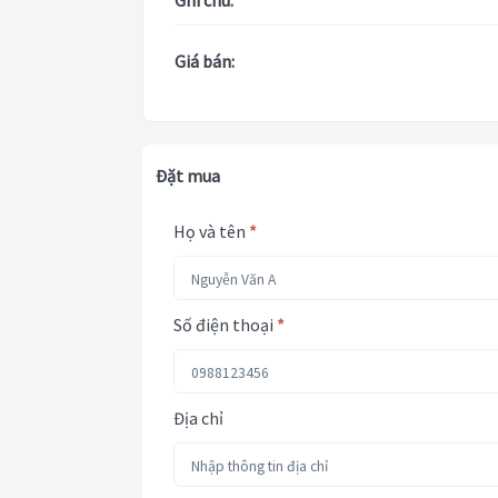
Ghi chú:
Giá bán:
Đặt mua
Họ và tên
*
Số điện thoại
*
Địa chỉ