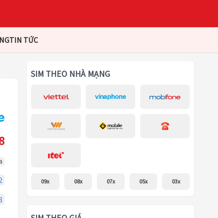
ÀNG
TIN TỨC
SIM THEO NHÀ MẠNG
8
a
2
09x
08x
07x
05x
03x
8