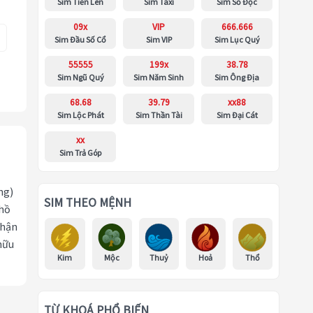
Sim Tiến Lên
Sim Taxi
Sim Số Độc
09x
VIP
666.666
Sim Đầu Số Cổ
Sim VIP
Sim Lục Quý
55555
199x
38.78
Sim Ngũ Quý
Sim Năm Sinh
Sim Ông Địa
68.68
39.79
xx88
Sim Lộc Phát
Sim Thần Tài
Sim Đại Cát
xx
Sim Trả Góp
ng)
SIM THEO MỆNH
 hồ
nhận
hữu
Kim
Mộc
Thuỷ
Hoả
Thổ
TỪ KHOÁ PHỔ BIẾN