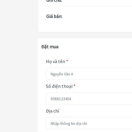
Ghi chú:
Giá bán:
Đặt mua
Họ và tên
*
Số điện thoại
*
Địa chỉ