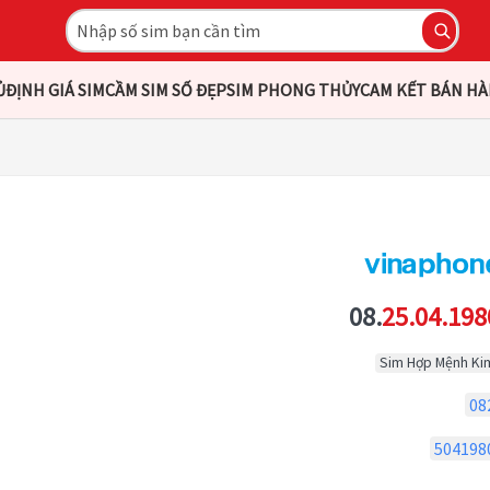
Ủ
ĐỊNH GIÁ SIM
CẦM SIM SỐ ĐẸP
SIM PHONG THỦY
CAM KẾT BÁN H
08.
25.04.198
Sim Hợp Mệnh Ki
08
504198