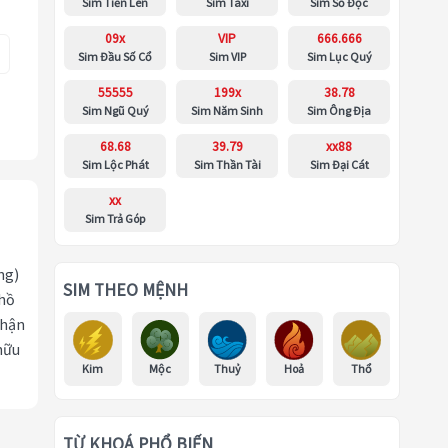
Sim Tiến Lên
Sim Taxi
Sim Số Độc
09x
VIP
666.666
Sim Đầu Số Cổ
Sim VIP
Sim Lục Quý
55555
199x
38.78
Sim Ngũ Quý
Sim Năm Sinh
Sim Ông Địa
68.68
39.79
xx88
Sim Lộc Phát
Sim Thần Tài
Sim Đại Cát
xx
Sim Trả Góp
ng)
SIM THEO MỆNH
 hồ
nhận
hữu
Kim
Mộc
Thuỷ
Hoả
Thổ
TỪ KHOÁ PHỔ BIẾN