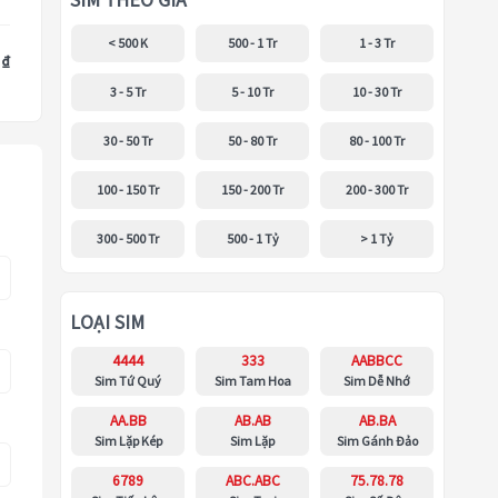
SIM THEO GIÁ
< 500 K
500 - 1 Tr
1 - 3 Tr
 ₫
3 - 5 Tr
5 - 10 Tr
10 - 30 Tr
30 - 50 Tr
50 - 80 Tr
80 - 100 Tr
100 - 150 Tr
150 - 200 Tr
200 - 300 Tr
300 - 500 Tr
500 - 1 Tỷ
> 1 Tỷ
LOẠI SIM
4444
333
AABBCC
Sim Tứ Quý
Sim Tam Hoa
Sim Dễ Nhớ
AA.BB
AB.AB
AB.BA
Sim Lặp Kép
Sim Lặp
Sim Gánh Đảo
6789
ABC.ABC
75.78.78