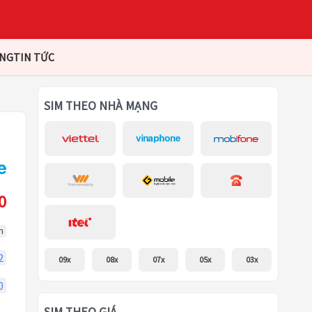
ÀNG
TIN TỨC
SIM THEO NHÀ MẠNG
0
m
2
09x
08x
07x
05x
03x
0