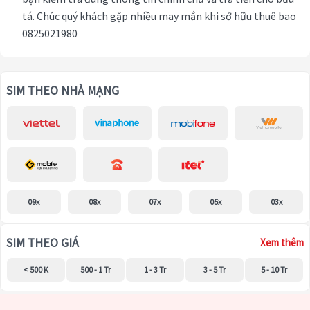
tá. Chúc quý khách gặp nhiều may mắn khi sở hữu thuê bao
0825021980
SIM THEO NHÀ MẠNG
09x
08x
07x
05x
03x
SIM THEO GIÁ
Xem thêm
< 500 K
500 - 1 Tr
1 - 3 Tr
3 - 5 Tr
5 - 10 Tr