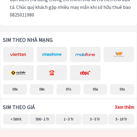
tá. Chúc quý khách gặp nhiều may mắn khi sở hữu thuê bao
0825011980
SIM THEO NHÀ MẠNG
09x
08x
07x
05x
03x
SIM THEO GIÁ
Xem thêm
< 500 K
500 - 1 Tr
1 - 3 Tr
3 - 5 Tr
5 - 10 Tr