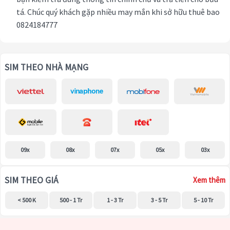
tá. Chúc quý khách gặp nhiều may mắn khi sở hữu thuê bao
0824184777
SIM THEO NHÀ MẠNG
09x
08x
07x
05x
03x
SIM THEO GIÁ
Xem thêm
< 500 K
500 - 1 Tr
1 - 3 Tr
3 - 5 Tr
5 - 10 Tr