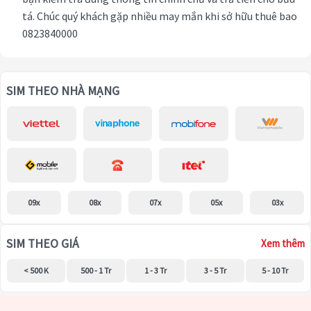
tá. Chúc quý khách gặp nhiều may mắn khi sở hữu thuê bao
0823840000
SIM THEO NHÀ MẠNG
09x
08x
07x
05x
03x
SIM THEO GIÁ
Xem thêm
< 500 K
500 - 1 Tr
1 - 3 Tr
3 - 5 Tr
5 - 10 Tr