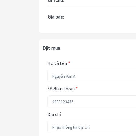
Ghi chú:
Giá bán:
Đặt mua
Họ và tên
*
Số điện thoại
*
Địa chỉ