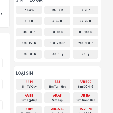
SIM THEO GIÁ
< 500 K
500 - 1 Tr
1 - 3 Tr
 ₫
3 - 5 Tr
5 - 10 Tr
10 - 30 Tr
30 - 50 Tr
50 - 80 Tr
80 - 100 Tr
100 - 150 Tr
150 - 200 Tr
200 - 300 Tr
300 - 500 Tr
500 - 1 Tỷ
> 1 Tỷ
LOẠI SIM
4444
333
AABBCC
Sim Tứ Quý
Sim Tam Hoa
Sim Dễ Nhớ
AA.BB
AB.AB
AB.BA
Sim Lặp Kép
Sim Lặp
Sim Gánh Đảo
6789
ABC.ABC
75.78.78