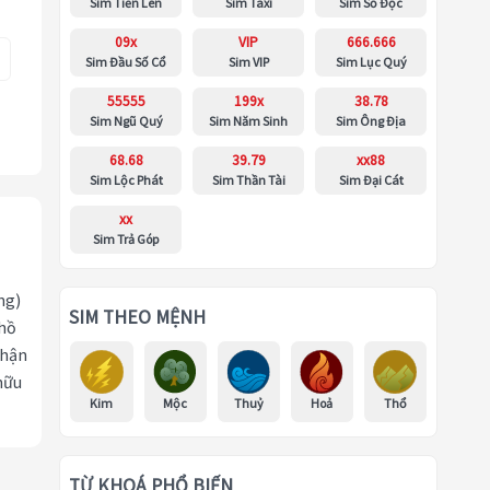
Sim Tiến Lên
Sim Taxi
Sim Số Độc
09x
VIP
666.666
Sim Đầu Số Cổ
Sim VIP
Sim Lục Quý
55555
199x
38.78
Sim Ngũ Quý
Sim Năm Sinh
Sim Ông Địa
68.68
39.79
xx88
Sim Lộc Phát
Sim Thần Tài
Sim Đại Cát
xx
Sim Trả Góp
ng)
SIM THEO MỆNH
 hồ
nhận
hữu
Kim
Mộc
Thuỷ
Hoả
Thổ
TỪ KHOÁ PHỔ BIẾN