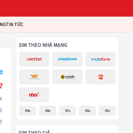
ÀNG
TIN TỨC
SIM THEO NHÀ MẠNG
7
a
2
09x
08x
07x
05x
03x
7