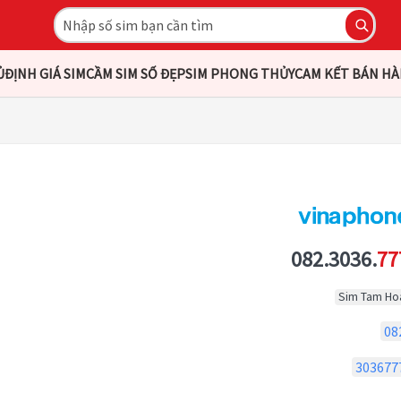
Ủ
ĐỊNH GIÁ SIM
CẦM SIM SỐ ĐẸP
SIM PHONG THỦY
CAM KẾT BÁN H
082.3036.
77
Sim Tam Ho
08
303677