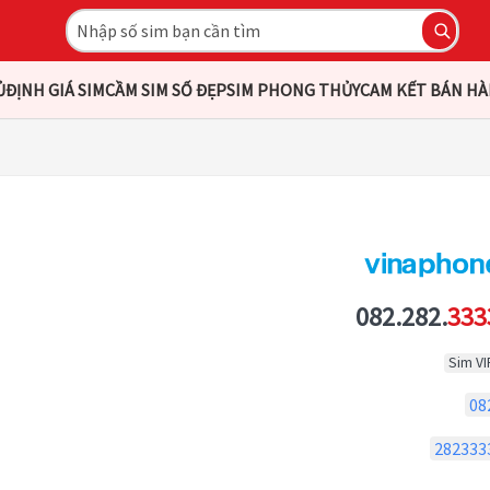
Ủ
ĐỊNH GIÁ SIM
CẦM SIM SỐ ĐẸP
SIM PHONG THỦY
CAM KẾT BÁN H
082.282.
333
Sim VI
08
282333