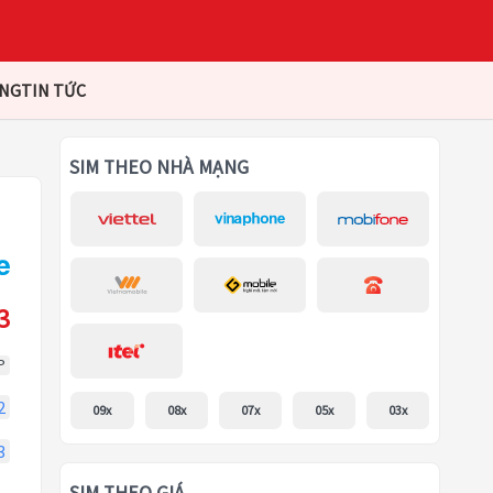
ÀNG
TIN TỨC
SIM THEO NHÀ MẠNG
3
P
2
09x
08x
07x
05x
03x
3