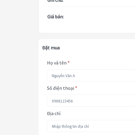
Ghi chú:
Giá bán:
Đặt mua
Họ và tên
*
Số điện thoại
*
Địa chỉ