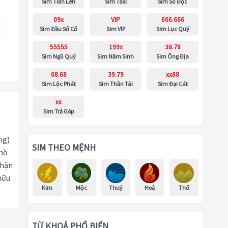
Sim Tiến Lên
Sim Taxi
Sim Số Độc
09x
VIP
666.666
Sim Đầu Số Cổ
Sim VIP
Sim Lục Quý
55555
199x
38.78
Sim Ngũ Quý
Sim Năm Sinh
Sim Ông Địa
68.68
39.79
xx88
Sim Lộc Phát
Sim Thần Tài
Sim Đại Cát
xx
Sim Trả Góp
ng)
SIM THEO MỆNH
 hồ
nhận
hữu
Kim
Mộc
Thuỷ
Hoả
Thổ
TỪ KHOÁ PHỔ BIẾN