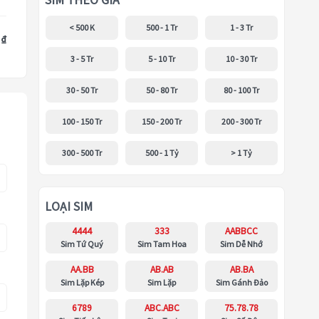
SIM THEO GIÁ
< 500 K
500 - 1 Tr
1 - 3 Tr
 ₫
3 - 5 Tr
5 - 10 Tr
10 - 30 Tr
30 - 50 Tr
50 - 80 Tr
80 - 100 Tr
100 - 150 Tr
150 - 200 Tr
200 - 300 Tr
300 - 500 Tr
500 - 1 Tỷ
> 1 Tỷ
LOẠI SIM
4444
333
AABBCC
Sim Tứ Quý
Sim Tam Hoa
Sim Dễ Nhớ
AA.BB
AB.AB
AB.BA
Sim Lặp Kép
Sim Lặp
Sim Gánh Đảo
6789
ABC.ABC
75.78.78