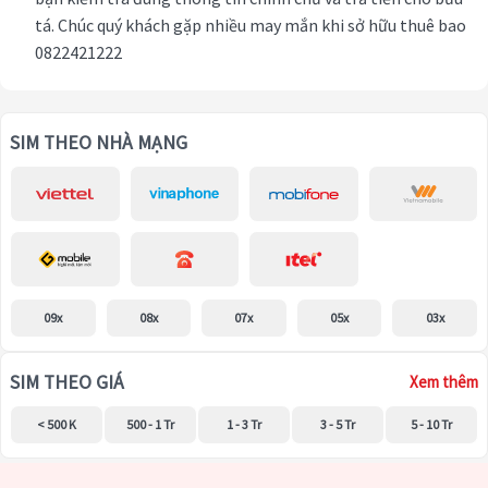
tá. Chúc quý khách gặp nhiều may mắn khi sở hữu thuê bao
0822421222
SIM THEO NHÀ MẠNG
09x
08x
07x
05x
03x
SIM THEO GIÁ
Xem thêm
< 500 K
500 - 1 Tr
1 - 3 Tr
3 - 5 Tr
5 - 10 Tr