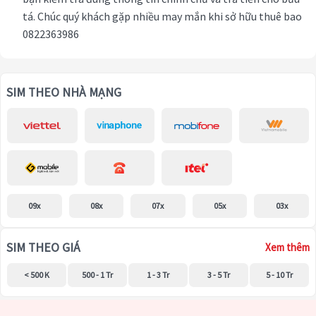
tá. Chúc quý khách gặp nhiều may mắn khi sở hữu thuê bao
0822363986
SIM THEO NHÀ MẠNG
09x
08x
07x
05x
03x
SIM THEO GIÁ
Xem thêm
< 500 K
500 - 1 Tr
1 - 3 Tr
3 - 5 Tr
5 - 10 Tr