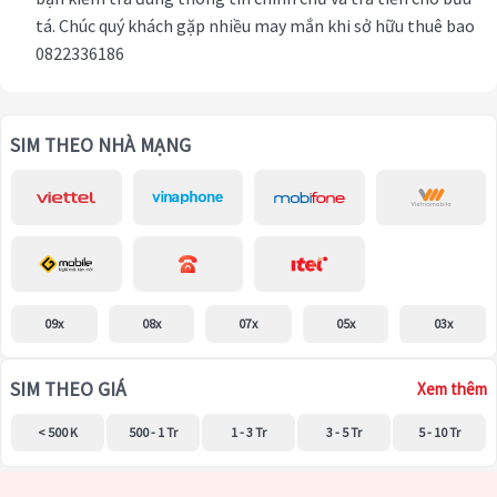
tá. Chúc quý khách gặp nhiều may mắn khi sở hữu thuê bao
0822336186
SIM THEO NHÀ MẠNG
09x
08x
07x
05x
03x
SIM THEO GIÁ
Xem thêm
< 500 K
500 - 1 Tr
1 - 3 Tr
3 - 5 Tr
5 - 10 Tr