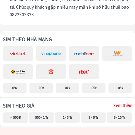
tá. Chúc quý khách gặp nhiều may mắn khi sở hữu thuê bao
0822303333
SIM THEO NHÀ MẠNG
09x
08x
07x
05x
03x
SIM THEO GIÁ
Xem thêm
< 500 K
500 - 1 Tr
1 - 3 Tr
3 - 5 Tr
5 - 10 Tr