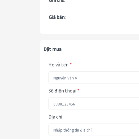
Ghi chú:
Giá bán:
Đặt mua
Họ và tên
*
Số điện thoại
*
Địa chỉ