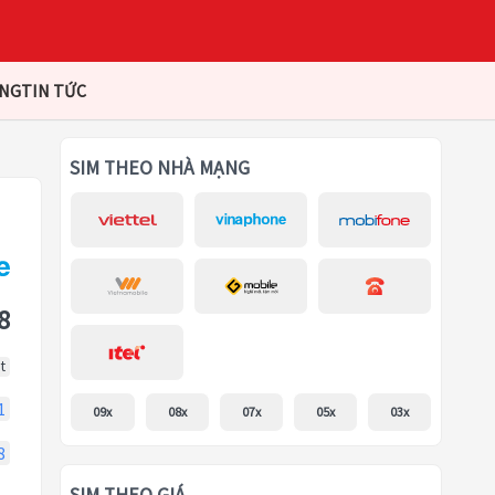
ÀNG
TIN TỨC
SIM THEO NHÀ MẠNG
8
t
1
09x
08x
07x
05x
03x
8