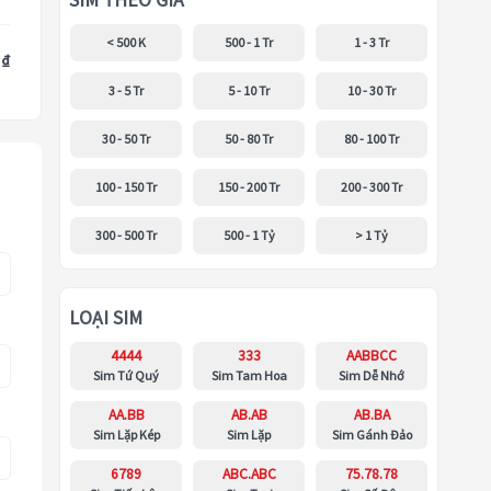
SIM THEO GIÁ
< 500 K
500 - 1 Tr
1 - 3 Tr
 ₫
3 - 5 Tr
5 - 10 Tr
10 - 30 Tr
30 - 50 Tr
50 - 80 Tr
80 - 100 Tr
100 - 150 Tr
150 - 200 Tr
200 - 300 Tr
300 - 500 Tr
500 - 1 Tỷ
> 1 Tỷ
LOẠI SIM
4444
333
AABBCC
Sim Tứ Quý
Sim Tam Hoa
Sim Dễ Nhớ
AA.BB
AB.AB
AB.BA
Sim Lặp Kép
Sim Lặp
Sim Gánh Đảo
6789
ABC.ABC
75.78.78