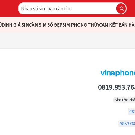
Ủ
ĐỊNH GIÁ SIM
CẦM SIM SỐ ĐẸP
SIM PHONG THỦY
CAM KẾT BÁN H
0819.853.76
Sim Lộc Phá
08
985376