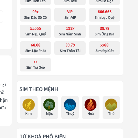
Sim Tiến Lên
Sim Taxi
Sim Số Độc
09x
VIP
666.666
Sim Đầu Số Cổ
Sim VIP
Sim Lục Quý
55555
199x
38.78
Sim Ngũ Quý
Sim Năm Sinh
Sim Ông Địa
68.68
39.79
xx88
Sim Lộc Phát
Sim Thần Tài
Sim Đại Cát
xx
Sim Trả Góp
ng)
SIM THEO MỆNH
 hồ
nhận
hữu
Kim
Mộc
Thuỷ
Hoả
Thổ
TỪ KHOÁ PHỔ BIẾN