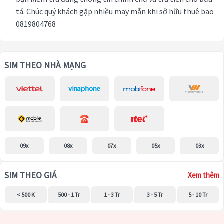
tá. Chúc quý khách gặp nhiều may mắn khi sở hữu thuê bao
0819804768
SIM THEO NHÀ MẠNG
09x
08x
07x
05x
03x
SIM THEO GIÁ
Xem thêm
< 500 K
500 - 1 Tr
1 - 3 Tr
3 - 5 Tr
5 - 10 Tr