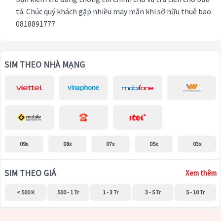
tá. Chúc quý khách gặp nhiều may mắn khi sở hữu thuê bao
0818891777
SIM THEO NHÀ MẠNG
09x
08x
07x
05x
03x
SIM THEO GIÁ
Xem thêm
< 500 K
500 - 1 Tr
1 - 3 Tr
3 - 5 Tr
5 - 10 Tr